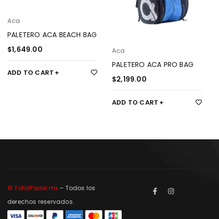
Aca
PALETERO ACA BEACH BAG
$
1,649.00
Aca
PALETERO ACA PRO BAG
ADD TO CART
$
2,199.00
ADD TO CART
© TotalPadel.mx
– Todos los
derechos reservados.