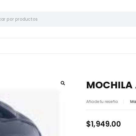
MOCHILA 
Ma
Añade tu reseña
$
1,949.00