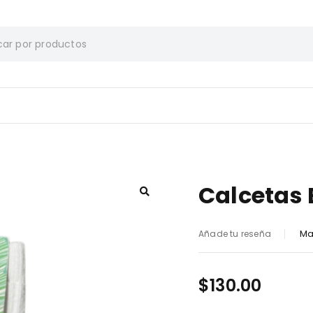
Calcetas 
Ma
Añade tu reseña
$
130.00