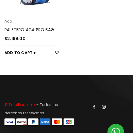
Aca
PALETERO ACA PRO BAG
$
2,199.00
ADD TO CART
© TotalPadel.mx
– Todos los
derechos reservados.