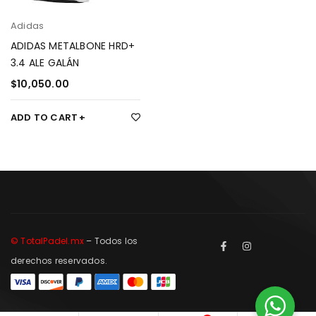
Adidas
ADIDAS METALBONE HRD+
3.4 ALE GALÁN
$
10,050.00
ADD TO CART
© TotalPadel.mx
– Todos los
derechos reservados.