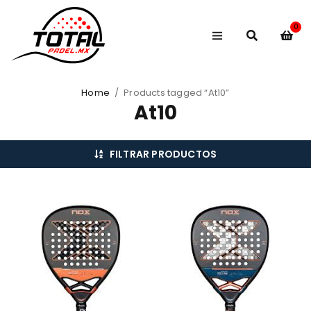
0
Home
/
Products tagged “At10”
At10
FILTRAR PRODUCTOS