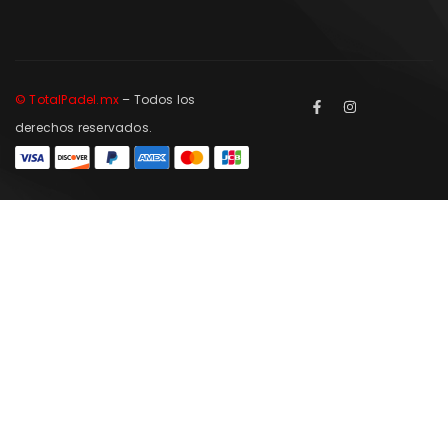
© TotalPadel.mx
– Todos los
derechos reservados.